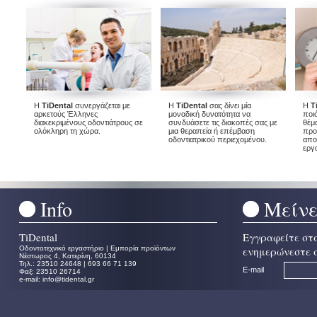
Η
TiDental
συνεργάζεται με
Η
TiDental
σας δίνει μία
Η
T
αρκετούς Έλληνες
μοναδική δυνατότητα να
ποι
διακεκριμένους οδοντιάτρους σε
συνδυάσετε τις διακοπές σας με
θέμ
ολόκληρη τη χώρα.
μια θεραπεία ή επέμβαση
προ
οδοντιατρικού περιεχομένου.
απο
εργα
Info
Μείνε
TiDental
Εγγραφείτε στα 
Oδοντοτεχνικό εργαστήριο | Εμπορία προϊόντων
ενημερώνεστε 
Νέστωρος 4, Κατερίνη, 60134
Τηλ.: 23510 24648 | 693 66 71 139
E-mail
Φαξ: 23510 26714
e-mail: info@tidental.gr